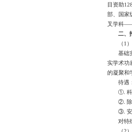
目资助12
部、国家
叉学科—
二、
（1
基础
实学术功
的凝聚和
待遇
①. 
②.
③. 
对特
（2