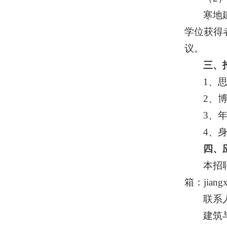
寒地
学位获得
议。
三、
1、
2、
3、
4、
四、
本招
箱：jia
联系
建筑